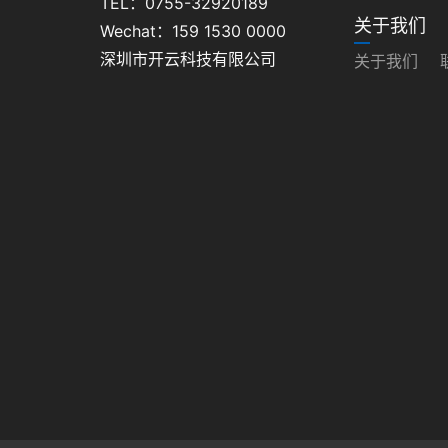
TEL：0755-32920189
关于我们
Wechat：159 1530 0000
深圳市开云科技有限公司
关于我们