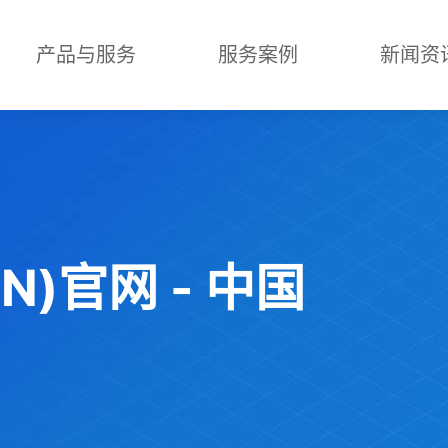
产品与服务
服务案例
新闻资
N)官网 - 中国