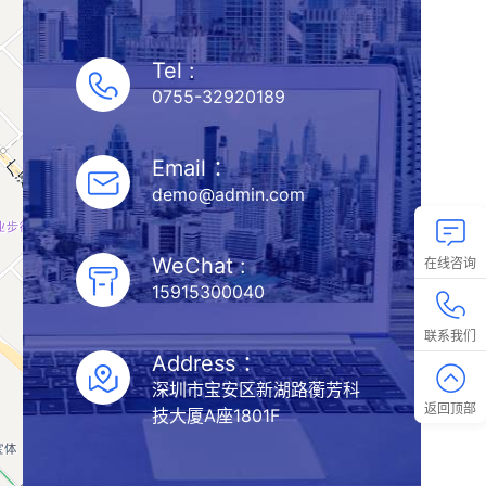
Tel :
0755-32920189
Email ：
demo@admin.com
WeChat :
在线咨询
15915300040
联系我们
Address ：
深圳市宝安区新湖路蘅芳科
返回顶部
技大厦A座1801F