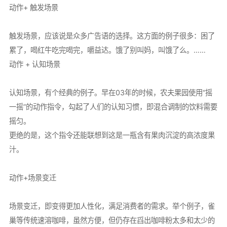
动作+ 触发场景
触发场景，应该说是众多广告语的选择。这方面的例子很多：困了
累了，喝红牛吃完喝完，嚼益达。饿了别叫妈，叫饿了么。……
动作 + 认知场景
认知场景，有个经典的例子。早在03年的时候，农夫果园使用“摇
一摇”的动作指令，勾起了人们的认知习惯，即混合调制的饮料需要
摇匀。
更绝的是，这个指令还能联想到这是一瓶含有果肉沉淀的高浓度果
汁。
动作+场景变迁
场景变迁，即变得更加人性化，满足消费者的需求。举个例子，雀
巢等传统速溶咖啡，虽然方便，但仍存在舀出咖啡粉太多和太少的