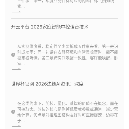
三件事：第一，年度业务目标对应的内容目标（例如线
索...
开云平台 2026家庭智能中控语音技术
从实测维度看，稳定性至少要拆成五件事来看。第一是识
别成功率：同一句话在安静环境和有背景噪音时，能不能
稳定被听懂。第二是跨房间唤醒一致性：客厅能唤醒，卧
室...
世界杯官网 2026边缘AI资讯：深度
在这类约束下，剪枝、量化、蒸馏的价值不在概念，而在
可控取舍。剪枝的核心是删掉低贡献参数或通道，减少冗
余计算，优点是对推理图结构友好时可直接提速；边界在
于...