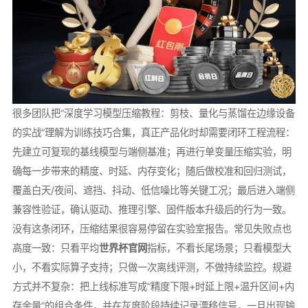
很多团队把“深度学习模型压缩教程：剪枝、量化与蒸馏在边缘设备
的实战”理解为训练技巧合集，真正产品化时却需要闭环工程流程：
先建立可复现的基线模型与端侧基准；再进行单变量压缩实验，明
确每一步带来的精度、时延、内存变化；随后做校准和回归测试，
覆盖白天/夜间、遮挡、抖动、低信噪比等关键工况；最后进入端侧
兼容性验证，确认驱动、推理引擎、固件版本升级后的行为一致。
没有这条闭环，压缩结果很容易停留在实验室报告。常见失败点也
高度一致：只看平均
世界杯官网
指标，不看长尾场景；只看模型大
小，不看实际算子支持；只做一次离线评测，不做持续监控。规避
方式并不复杂：把上线标准写成“精度下限+时延上限+温升区间+内
存余量”的组合条件，并在灰度阶段持续记录漂移信号，一旦出现输