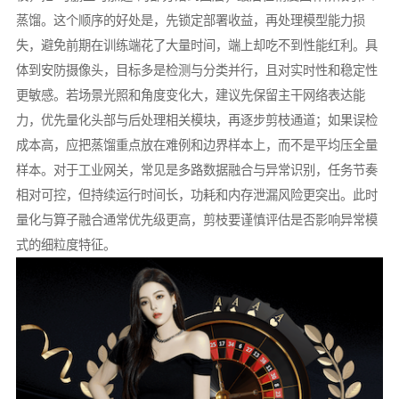
蒸馏。这个顺序的好处是，先锁定部署收益，再处理模型能力损
失，避免前期在训练端花了大量时间，端上却吃不到性能红利。具
体到安防摄像头，目标多是检测与分类并行，且对实时性和稳定性
更敏感。若场景光照和角度变化大，建议先保留主干网络表达能
力，优先量化头部与后处理相关模块，再逐步剪枝通道；如果误检
成本高，应把蒸馏重点放在难例和边界样本上，而不是平均压全量
样本。对于工业网关，常见是多路数据融合与异常识别，任务节奏
相对可控，但持续运行时间长，功耗和内存泄漏风险更突出。此时
量化与算子融合通常优先级更高，剪枝要谨慎评估是否影响异常模
式的细粒度特征。