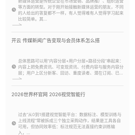
新媒体运营是传统企业在市场营销、品牌推广、组织运营
等方面的转型。对于刚开始接触新媒体运营的朋友，不同
的人给出的答复都不一样，有人觉得难有人觉得学习起来
比较简单。其...
开云 传媒新闻广告变现与会员体系怎么搭
总体思路可以用“内容分层+用户分层+路径分段”串起来：
内容上把免费资讯、可变现资讯、付费内容与服务内容分
层；用户上区分新客、回访、重度读者、潜在订阅、已...
2026世界杯官网 2026视觉智能行
过去“从0到1搭建视觉智能平台：数据标注、模型训练与
上线流程”常被拆成三个独立采购动作，结果是工具各自
可用，但协同效率低：标注规范无法直接约束训练输
入，...