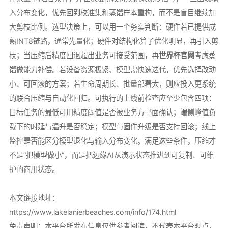
入分布变化，优先回到校准集和蒸馏样本重构，而不是盲目继续加
大剪枝比例。选型决策上，可以用一个务实判断：硬件若已提供成
熟INT8链路，通常先量化；硬件对结构化算子优化明显，再引入剪
枝；当压缩后精度回退超出业务可接受范围，再
世界杯官网
考虑蒸
馏做能力补偿。若设备资源极紧、模型需快速迭代，优先选择改动
小、可回滚的方案；若生命周期长、批量部署大，则应投入更系统
的联合压缩与自动化回归。可执行的上线前检查应至少包含四项：
目标任务的最低可用精度阈值是否被业务方书面确认；端侧峰值负
载下的时延与温升是否稳定；模型与固件升级是否支持回滚；线上
监控是否能区分模型退化与输入分布变化。满足这些条件，压缩才
不是“把模型做小”，而是把边缘AI从演示状态推进到可复制、可维
护的商用状态。
本文链接地址：
https://www.lakelanierbeaches.com/info/174.html
免责声明：本平台所发布信息仅供参考阅读，不代表本平台观点，