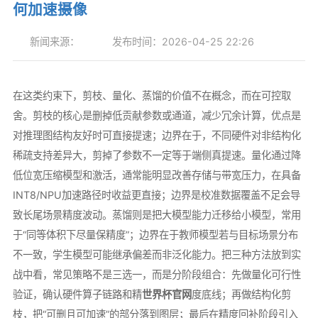
何加速摄像
新闻来源：
发布时间：2026-04-25 22:26
在这类约束下，剪枝、量化、蒸馏的价值不在概念，而在可控取
舍。剪枝的核心是删掉低贡献参数或通道，减少冗余计算，优点是
对推理图结构友好时可直接提速；边界在于，不同硬件对非结构化
稀疏支持差异大，剪掉了参数不一定等于端侧真提速。量化通过降
低位宽压缩模型和激活，通常能明显改善存储与带宽压力，在具备
INT8/NPU加速路径时收益更直接；边界是校准数据覆盖不足会导
致长尾场景精度波动。蒸馏则是把大模型能力迁移给小模型，常用
于“同等体积下尽量保精度”；边界在于教师模型若与目标场景分布
不一致，学生模型可能继承偏差而非泛化能力。把三种方法放到实
战中看，常见策略不是三选一，而是分阶段组合：先做量化可行性
验证，确认硬件算子链路和精
世界杯官网
度底线；再做结构化剪
枝，把“可删且可加速”的部分落到图层；最后在精度回补阶段引入