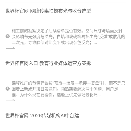
世界杯官网 网络传媒拍摄布光与收音选型
施工前的勘察决定了后续清单是否有效。空间尺寸与墙面反射
会影响布光强度与溢光，白墙和玻璃容易把主光“反弹”成散乱的
二次光，导致脸部对比变平或出现杂色反光；...
世界杯官网入口 教育行业媒体运营方案拆
课程推广的节奏建议按“预热—爆发—承接—复盘”排，而不是只
围着上新或开班日发通知。预热期要解决两个问题：用户是
谁、为什么现在要看你。选题上优先做场景化痛...
世界杯官网 2026传媒机构AI中台建