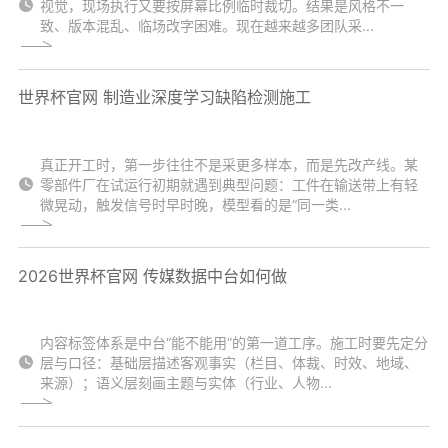
视觉，现场执行又要按屏幕比例临时裁切。结果是风格不一
致、版本混乱、临场改字困难。现在越来越多团队采...
世界杯官网 制造业深度学习缺陷检测施工
真正开工时，第一步往往不是采更多样本，而是先改产线。某
零部件厂在试运行初期就遇到典型问题：工件在输送带上有轻
微晃动，触发信号时早时晚，模型看的是“同一类...
2026世界杯官网 传媒数据中台如何做
内容标签体系是中台“能不能用”的第一道工序。施工时要先定分
层与口径：基础层描述客观事实（栏目、体裁、时效、地域、
来源）；语义层刻画主题与实体（行业、人物...