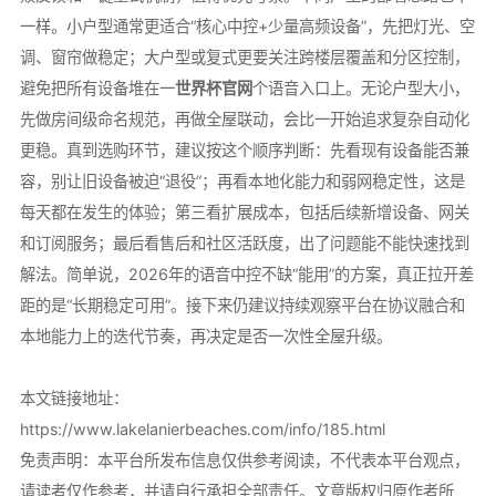
一样。小户型通常更适合“核心中控+少量高频设备”，先把灯光、空
调、窗帘做稳定；大户型或复式更要关注跨楼层覆盖和分区控制，
避免把所有设备堆在一
世界杯官网
个语音入口上。无论户型大小，
先做房间级命名规范，再做全屋联动，会比一开始追求复杂自动化
更稳。真到选购环节，建议按这个顺序判断：先看现有设备能否兼
容，别让旧设备被迫“退役”；再看本地化能力和弱网稳定性，这是
每天都在发生的体验；第三看扩展成本，包括后续新增设备、网关
和订阅服务；最后看售后和社区活跃度，出了问题能不能快速找到
解法。简单说，2026年的语音中控不缺“能用”的方案，真正拉开差
距的是“长期稳定可用”。接下来仍建议持续观察平台在协议融合和
本地能力上的迭代节奏，再决定是否一次性全屋升级。
本文链接地址：
https://www.lakelanierbeaches.com/info/185.html
免责声明：本平台所发布信息仅供参考阅读，不代表本平台观点，
请读者仅作参考，并请自行承担全部责任。文章版权归原作者所