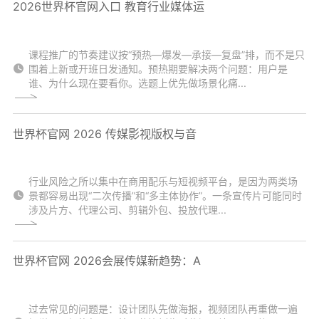
2026世界杯官网入口 教育行业媒体运
课程推广的节奏建议按“预热—爆发—承接—复盘”排，而不是只
围着上新或开班日发通知。预热期要解决两个问题：用户是
谁、为什么现在要看你。选题上优先做场景化痛...
世界杯官网 2026 传媒影视版权与音
行业风险之所以集中在商用配乐与短视频平台，是因为两类场
景都容易出现“二次传播”和“多主体协作”。一条宣传片可能同时
涉及片方、代理公司、剪辑外包、投放代理...
世界杯官网 2026会展传媒新趋势：A
过去常见的问题是：设计团队先做海报，视频团队再重做一遍