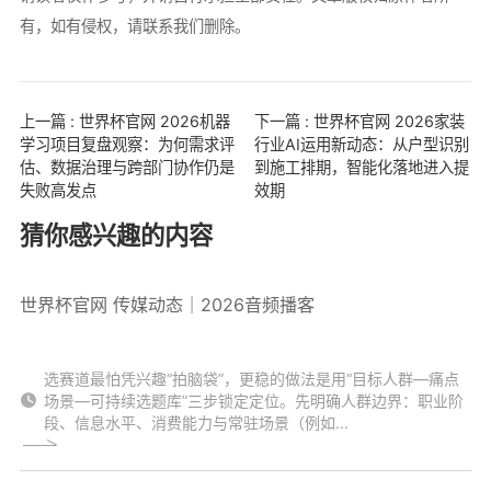
有，如有侵权，请联系我们删除。
上一篇 : 世界杯官网 2026机器
下一篇 : 世界杯官网 2026家装
学习项目复盘观察：为何需求评
行业AI运用新动态：从户型识别
估、数据治理与跨部门协作仍是
到施工排期，智能化落地进入提
失败高发点
效期
猜你感兴趣的内容
世界杯官网 传媒动态｜2026音频播客
选赛道最怕凭兴趣“拍脑袋”，更稳的做法是用“目标人群—痛点
场景—可持续选题库”三步锁定定位。先明确人群边界：职业阶
段、信息水平、消费能力与常驻场景（例如...