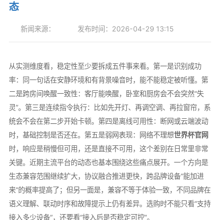
态
新闻来源：
发布时间：2026-04-29 13:15
从实测维度看，稳定性至少要拆成五件事来看。第一是识别成功
率：同一句话在安静环境和有背景噪音时，能不能稳定被听懂。第
二是跨房间唤醒一致性：客厅能唤醒，卧室和厨房会不会突然“失
灵”。第三是连续指令执行：比如先开灯、再调空调、再拉窗帘，系
统会不会在第二步开始卡顿。第四是离线可用性：断网或云端波动
时，基础控制是否还在。第五是弱网表现：网络不理想
世界杯官网
时，响应是稍慢但可用，还是直接不可用，这个差别在日常里非常
关键。近期主流平台的动态也基本围绕这些痛点展开。一个方向是
生态兼容范围继续扩大，协议融合推进更快，跨品牌设备“能加进
来”的概率提高了；但另一面是，兼容不等于体验一致，不同品牌在
语义理解、联动时序和故障提示上仍有差异。选购时不能只看“支持
接入多少设备”，还要看“接入后是否稳定可控”。