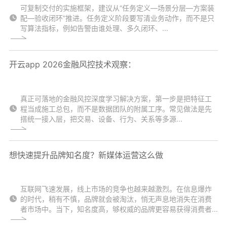
可复制交付的实施框架，建议从“任务定义—场景分层—方案装
配—验收闭环”推进。任务定义阶段要写清业务动作，而不是只
写算法指标，例如告警由谁处理、多久闭环、...
开云app 2026金融风控技术观察：
真正可落地的金融风控深度学习解决方案，第一步是把特征工
程当成施工总包，而不是数据团队的附属工序。常见做法是先
搭统一接入层，把交易、设备、行为、关系等多源...
想快速提升品牌知名度？新媒体运营这么做
互联网飞速发展，线上市场的竞争也越来越激烈。在信息爆炸
的时代，稍有不慎，品牌就会被淘汰，悄无声息地消失在消费
者市场中。当下，知名度高，够权威的品牌更容易获得消费者...