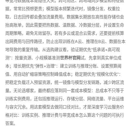
带宽与数据成本是隐性大头。跨可用区、跨地域同步模型和特征数
据，常常比预想更贵；模型版本频繁迭代时，镜像分发、权重拉
取、日志回传都会叠加流量费用。数据集长期放在高性能存储也会
抬高账单，因此需要把热数据、温数据、冷数据分层，并设置生命
周期策略，避免无效留存。若有多云或混合云需求，还要提前核算
出网费用与回传路径，防止出现训练在A云、推理在B云、数据在本
地导致的重复传输。从选购建议看，验证期优先“低承诺+高可观
测”：按量资源、小规模基准测
世界杯官网
试、先拿到真实单位成
本；增长期优先“弹性+治理”：建立训练与推理分账、设置预算阈
值、用自动扩缩容策略控制峰值成本；稳定期优先“规模化优化”：
把稳定负载迁入预留资源，统一镜像与模型分发链路，减少跨区流
量。无论选哪家，最终都应落到同一套成本模型：总成本不只等于
训练实例费用，还包括推理运行、存储分层、网络流量、平台运维
与容灾冗余。用这套模型去做同口径对比，才是深度学习云服务价
格对比：训练实例、推理计费与带宽成本怎么算这个问题的可执行
答案。