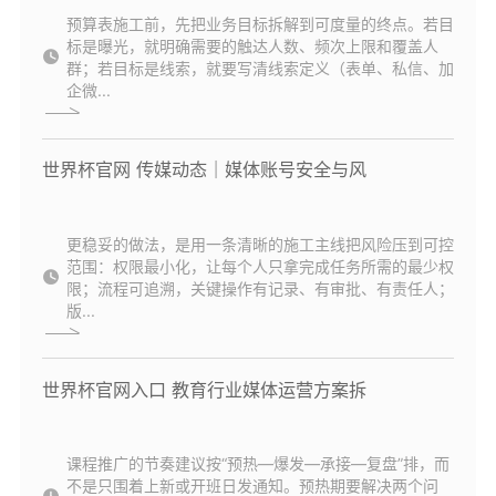
预算表施工前，先把业务目标拆解到可度量的终点。若目
标是曝光，就明确需要的触达人数、频次上限和覆盖人
群；若目标是线索，就要写清线索定义（表单、私信、加
企微...
世界杯官网 传媒动态｜媒体账号安全与风
更稳妥的做法，是用一条清晰的施工主线把风险压到可控
范围：权限最小化，让每个人只拿完成任务所需的最少权
限；流程可追溯，关键操作有记录、有审批、有责任人；
版...
世界杯官网入口 教育行业媒体运营方案拆
课程推广的节奏建议按“预热—爆发—承接—复盘”排，而
不是只围着上新或开班日发通知。预热期要解决两个问