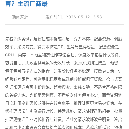
算？主流厂商最
新闻来源：
发布时间：2026-05-12 13:58
先看训练实例，建议把成本拆成四层：算力本体、配套资源、调度
效率、采购方式。算力本体是GPU型号与显存容量；配套资源是
CPU、内存、本地盘和高性能存储吞吐；调度效率包括排队等待、
容器启动、失败重试导致的无效时长；采购方式则是按量、预留、
包年包月与抢占式的组合。研发阶段任务不稳定，按量更灵活；训
练管线固定后，可逐步把稳定负载迁到预留或包年资源。抢占式实
例通常更适合可中断训练、超参搜索、离线实验，不适合严格时限
的关键训练。判断是否划算，不看单次任务便宜多少，而看资源池
月度利用率能否长期维持在较高水平。推理计费更容易被低估。在
线推理通常与实例运行时长、并发规格、请求处理链路相关，批量
推理更接近作业时长和吞吐计费。若业务请求波峰波谷明显，冷启
动和最小副本设置会直接抬高单次调用成本；若追求低延迟，预热