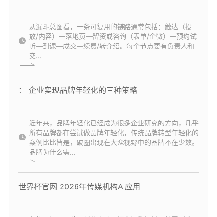
从漏斗总图看，一条可复用的链路通常包括：触达（投
放/内容）—落地页—留资或咨询（表单/企微）—预约试
听—到课—成交—续费/转介绍。每个节点要有负责人和
交...
： 企业实现品牌年轻化的三种策略
近年来，品牌年轻化已经成为很多企业研究的方向，几乎
所有品牌都在尝试做品牌年轻化，传统品牌转型年轻化的
案例比比皆是，破圈出现在大众视野中的品牌不在少数。
品牌为什么需...
世界杯官网 2026年传媒机构AI应用