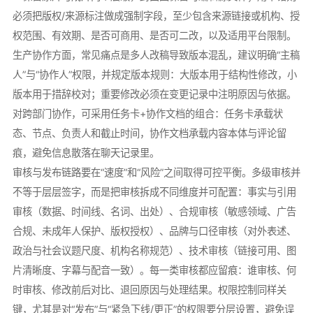
必须把版权/来源标注做成强制字段，至少包含来源链接或机构、授
权范围、有效期、是否可商用、是否可二改，以及适用平台限制。
生产协作方面，常见痛点是多人改稿导致版本混乱，建议明确“主稿
人”与“协作人”权限，并规定版本规则：大版本用于结构性修改，小
版本用于措辞校对；重要修改必须在变更记录中注明原因与依据。
对跨部门协作，可采用任务卡+协作文档的组合：任务卡承载状
态、节点、负责人和截止时间，协作文档承载内容本体与评论留
痕，避免信息散落在聊天记录里。
审核与发布链路要在“速度”和“风险”之间取得可控平衡。多级审核并
不等于层层签字，而是把审核拆成不同维度并可配置：事实与引用
审核（数据、时间线、名词、出处）、合规审核（敏感领域、广告
合规、未成年人保护、版权授权）、品牌与口径审核（对外表述、
政治与社会议题尺度、机构名称规范）、技术审核（链接可用、图
片清晰度、字幕与配音一致）。每一类审核都应留痕：谁审核、何
时审核、修改前后对比、退回原因与处理结果。权限控制同样关
键，尤其是对“发布”与“紧急下线/更正”的权限要分层设置，避免误