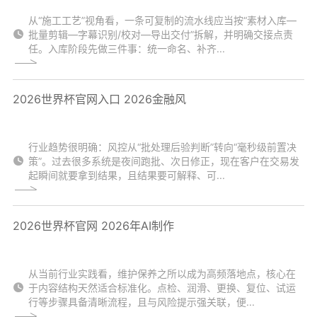
从“施工工艺”视角看，一条可复制的流水线应当按“素材入库—
批量剪辑—字幕识别/校对—导出交付”拆解，并明确交接点责
任。入库阶段先做三件事：统一命名、补齐...
2026世界杯官网入口 2026金融风
行业趋势很明确：风控从“批处理后验判断”转向“毫秒级前置决
策”。过去很多系统是夜间跑批、次日修正，现在客户在交易发
起瞬间就要拿到结果，且结果要可解释、可...
2026世界杯官网 2026年AI制作
从当前行业实践看，维护保养之所以成为高频落地点，核心在
于内容结构天然适合标准化。点检、润滑、更换、复位、试运
行等步骤具备清晰流程，且与风险提示强关联，便...