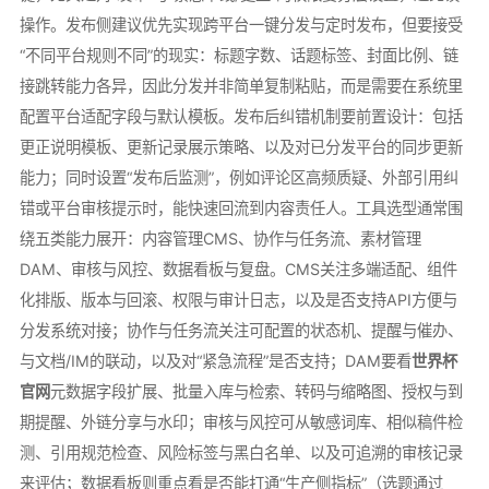
操作。发布侧建议优先实现跨平台一键分发与定时发布，但要接受
“不同平台规则不同”的现实：标题字数、话题标签、封面比例、链
接跳转能力各异，因此分发并非简单复制粘贴，而是需要在系统里
配置平台适配字段与默认模板。发布后纠错机制要前置设计：包括
更正说明模板、更新记录展示策略、以及对已分发平台的同步更新
能力；同时设置“发布后监测”，例如评论区高频质疑、外部引用纠
错或平台审核提示时，能快速回流到内容责任人。工具选型通常围
绕五类能力展开：内容管理CMS、协作与任务流、素材管理
DAM、审核与风控、数据看板与复盘。CMS关注多端适配、组件
化排版、版本与回滚、权限与审计日志，以及是否支持API方便与
分发系统对接；协作与任务流关注可配置的状态机、提醒与催办、
与文档/IM的联动，以及对“紧急流程”是否支持；DAM要看
世界杯
官网
元数据字段扩展、批量入库与检索、转码与缩略图、授权与到
期提醒、外链分享与水印；审核与风控可从敏感词库、相似稿件检
测、引用规范检查、风险标签与黑白名单、以及可追溯的审核记录
来评估；数据看板则重点看是否能打通“生产侧指标”（选题通过