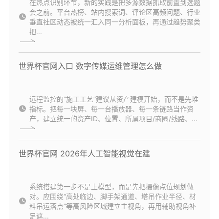
在热点识别环节，新的实践是把多源数据抓取前置到选题
会之前。平台热榜、站内搜索词、评论区高频问题、行业
垂直社区动态被统一汇入同一分析面板，再通过趋势聚类
把...
世界杯官网入口 数字传媒运维管理怎么做
远程监控的“施工工艺”建议从资产建模开始，而不是先堆
指标。把每一块屏、每一台播放器、每一条链路当作资
产，建立统一的资产ID、位置、所属项目/商圈/线路、...
世界杯官网 2026年人工智能视觉在建
系统搭建第一步不是上模型，而是先把摄像点位规划做
对。应围绕“高处临边、脚手架通道、塔吊作业半径、材
料吊运落点”等高风险区域建立主视角，再用辅助视角补
足遮...