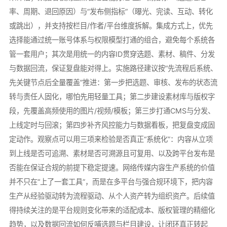
率、周期、退回原因）与“发布侧指标”（曝光、完读、互动、转化
或跳出），并支持按栏目/作者/平台维度拆解。集成方式上，优先
选择能通过统一账号体系与权限模型打通的组合，避免每个系统各
管一套用户；其次是用统一的内容ID贯穿选题、素材、稿件、分发
与数据回流，保证复盘能对得上。实施路径建议按“先流程后系统、
先关键节点后全量覆盖”推进：第一步把选题、审核、发布的状态流
转与责任人固化，哪怕先用轻量工具；第二步建设素材库与版权字
段，先覆盖高频使用的图片/视频/模板；第三步打通CMS与分发、
上线定时与回滚；第四步补齐风控能力与数据看板，把复盘变成固
定动作。观察点可以用三项来检验是否真正“系统化”：内容从立项
到上线是否可追溯、素材是否可溯源且可复用、以及跨平台发布是
否能在保证合规的前提下稳定提速。网络传媒内容生产系统的价值
并不只在“上了一套工具”，而是在多平台与强合规环境下，把内容
生产从经验驱动转为流程驱动、从个人资产转为组织资产。后续值
得持续关注的是平台规则变化带来的适配成本、版权管理的精细化
趋势，以及数据回流如何反哺选题与栏目建设，让闭环真正转起