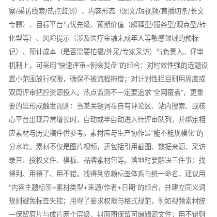
察/采访线索/热点监测）、内容形态（图文/短视频/直播切条/长文
专题）、目标平台与优先级、预期价值（解释型/服务型/观点型/转
化型等）、风险提示（涉及医疗金融未成年人等敏感领域的预标
记）、预计成本（是否需要拍摄/外采/专家采访）与负责人。评审
机制上，可采用“快速评审+例会复盘”的组合：对时效性强的选题设
置小范围放行权限，确保不被流程拖慢；对计划性栏目则用周度或
双周评审把控资源投入。热点监测不一定要追求“全网覆盖”，更重
要的是形成触发规则：当某关键词在自有评论区、站内搜索、或核
心平台出现异常增长时，自动或半自动进入待评审队列，并绑定相
应素材与历史稿件供参考。素材库与生产协作是“能不能规模化”的
分水岭。素材不仅是图片视频，还包括引用截图、数据来源、采访
录音、授权文件、模板、品牌素材包等。落地时要解决三件事：找
得到、用得了、用不错。找得到依赖标签体系与统一命名，建议用
“内容主题标签+素材类型+来源/作者+日期”的组合，并建立同义词
规则避免标签失控；用得了要求权限与格式规范，例如视频素材统
一保留原片与成片两个层级，封面图保留可编辑源文件；用不错则