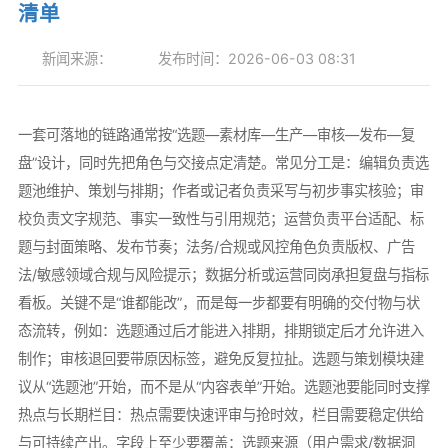
清单
新闻来源：
发布时间：2026-06-03 08:31
一套可落地的链路通常按“选题—素材库—生产—审核—发布—复
盘”设计，同时先把角色与交接点定清楚。常见分工是：编辑负责选
题池维护、策划与排期；作者或记者负责采写与初步事实核验；审
校负责文字规范、事实一致性与引用规范；运营负责平台适配、标
题与封面策略、发布节奏；法务/合规或风控角色负责版权、广告
法/敏感领域合规与风险提示；数据分析或运营同岗承担复盘与指标
看板。关键不是“谁都能改”，而是每一步都要有明确的交付物与状
态流转，例如：选题通过后才能进入排期，排期锁定后才允许进入
制作；审核退回要带原因标签，避免反复拉扯。选题与策划模块建
议从“选题池”开始，而不是从“内容表单”开始。选题池要能同时支撑
热点与长期栏目：热点需要快速评审与抢时效，栏目需要稳定供给
与可持续产出。字段上至少要覆盖：选题来源（用户需求/数据洞