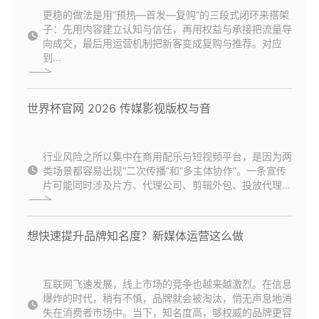
更稳的做法是用“预热—首发—复购”的三段式闭环来搭架
子：先用内容建立认知与信任，再用权益与承接把流量导
向成交，最后用运营机制把新客变成复购与推荐。对应
到...
世界杯官网 2026 传媒影视版权与音
行业风险之所以集中在商用配乐与短视频平台，是因为两
类场景都容易出现“二次传播”和“多主体协作”。一条宣传
片可能同时涉及片方、代理公司、剪辑外包、投放代理...
想快速提升品牌知名度？新媒体运营这么做
互联网飞速发展，线上市场的竞争也越来越激烈。在信息
爆炸的时代，稍有不慎，品牌就会被淘汰，悄无声息地消
失在消费者市场中。当下，知名度高，够权威的品牌更容