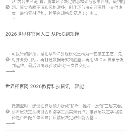
从“内容生产链”看，脚本环节决定信息框架与叙事路线，最怕跑
题、事实依赖不清和风格漂移；制作环节决定可看性与交付速
度，最怕素材混乱、跨平台规格反复返工；审...
2026世界杯官网入口 从PoC到规模
可执行的解法，是把从PoC到规模化重构为一套施工工艺：先
对齐业务目标，再打通数据与架构底座，再用MLOps贯穿研发
到运维，最后以阶段验收替代“一次性交付...
世界杯官网 2026教育科技资讯：智能
做选型时，建议把算法能力拆成“诊断—推荐—反馈”三层来看。
诊断层决定系统能否识别学生真实薄弱点；推荐层决定学习路
径是否匹配个体差异；反馈层决定教师能否基...