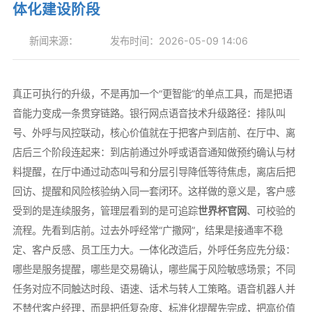
体化建设阶段
新闻来源：
发布时间：2026-05-09 14:06
真正可执行的升级，不是再加一个“更智能”的单点工具，而是把语
音能力变成一条贯穿链路。银行网点语音技术升级路径：排队叫
号、外呼与风控联动，核心价值就在于把客户到店前、在厅中、离
店后三个阶段连起来：到店前通过外呼或语音通知做预约确认与材
料提醒，在厅中通过动态叫号和分层引导降低等待焦虑，离店后把
回访、提醒和风险核验纳入同一套闭环。这样做的意义是，客户感
受到的是连续服务，管理层看到的是可追踪
世界杯官网
、可校验的
流程。先看到店前。过去外呼经常“广撒网”，结果是接通率不稳
定、客户反感、员工压力大。一体化改造后，外呼任务应先分级：
哪些是服务提醒，哪些是交易确认，哪些属于风险敏感场景；不同
任务对应不同触达时段、语速、话术与转人工策略。语音机器人并
不替代客户经理，而是把低复杂度、标准化提醒先完成，把高价值