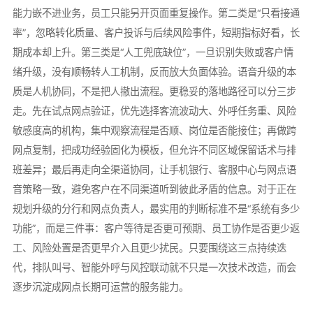
能力嵌不进业务，员工只能另开页面重复操作。第二类是“只看接通
率”，忽略转化质量、客户投诉与后续风险事件，短期指标好看，长
期成本却上升。第三类是“人工兜底缺位”，一旦识别失败或客户情
绪升级，没有顺畅转人工机制，反而放大负面体验。语音升级的本
质是人机协同，不是把人撤出流程。更稳妥的落地路径可以分三步
走。先在试点网点验证，优先选择客流波动大、外呼任务重、风险
敏感度高的机构，集中观察流程是否顺、岗位是否能接住；再做跨
网点复制，把成功经验固化为模板，但允许不同区域保留话术与排
班差异；最后再走向全渠道协同，让手机银行、客服中心与网点语
音策略一致，避免客户在不同渠道听到彼此矛盾的信息。对于正在
规划升级的分行和网点负责人，最实用的判断标准不是“系统有多少
功能”，而是三件事：客户等待是否更可预期、员工协作是否更少返
工、风险处置是否更早介入且更少扰民。只要围绕这三点持续迭
代，排队叫号、智能外呼与风控联动就不只是一次技术改造，而会
逐步沉淀成网点长期可运营的服务能力。