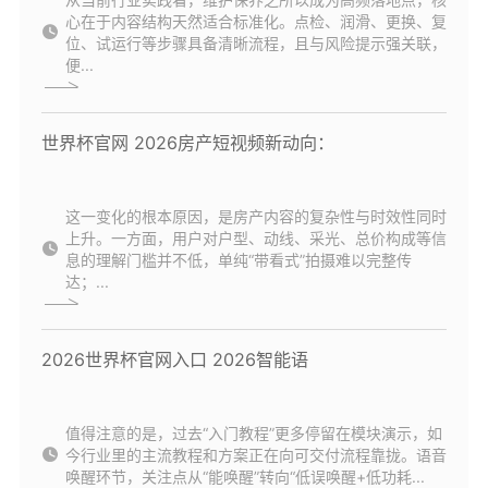
心在于内容结构天然适合标准化。点检、润滑、更换、复
位、试运行等步骤具备清晰流程，且与风险提示强关联，
便...
世界杯官网 2026房产短视频新动向：
这一变化的根本原因，是房产内容的复杂性与时效性同时
上升。一方面，用户对户型、动线、采光、总价构成等信
息的理解门槛并不低，单纯“带看式”拍摄难以完整传
达；...
2026世界杯官网入口 2026智能语
值得注意的是，过去“入门教程”更多停留在模块演示，如
今行业里的主流教程和方案正在向可交付流程靠拢。语音
唤醒环节，关注点从“能唤醒”转向“低误唤醒+低功耗...