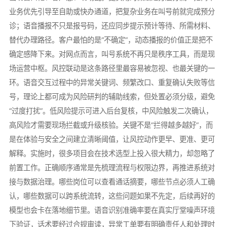
业务优先引导至自助或快办通道，把复杂业务在叫号前就完成预分
诊；语音播报不只是报号码，还应同步提示预计等待、所需材料、
替代办理路径。客户最怕的是“不确定”，动态播报的价值正是把不
确定感降下来。对网点而言，叫号系统不再只是秩序工具，而是现
场运营中枢。风控联动是这条路径里最容易被忽视、也最关键的一
环。语音交互过程中的异常关键词、频繁改口、重复确认失败等信
号，理论上都可成为风险研判的辅助线索，但处置必须分级，避免
“过度打扰”。低风险提示可进入后台复核，中风险触发二次确认，
高风险才需要现场拦截或升级核验。关键不是“拦得越多越好”，而
是在体验与安全之间建立清晰阈值，让风控动作更早、更准、更可
解释。实施时，很多项目会在技术选型上投入很大精力，却忽略了
前置工作。正确顺序通常是先梳理流程与权限边界，再推进系统对
接与数据治理。哪些岗位可以查看通话摘要，哪些节点必须人工确
认，哪些数据可以跨系统流转，这些问题如果不先定，后续再好的
模型也会卡在落地细节里。语音识别准确率要在真实厅堂噪声环境
下验证，话术要经过合规审读，异常工单要有明确责任人和处理时