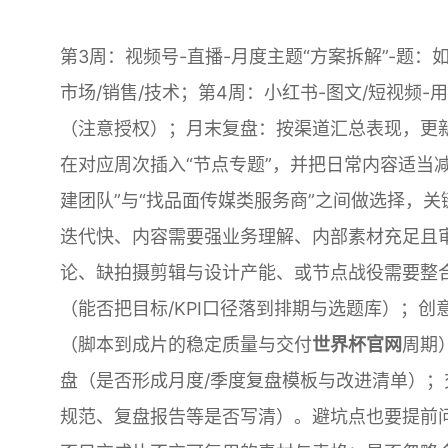
第3周：视频号-直播-月度主题“方案拆解”-题
市场/销售/技术；第4周：小红书-图文/短视频
（注意授权）；月末复盘：按渠道汇总表现，更
在对应周次插入“节点专题”，并把日常内容适当
建团队”与“找品面传媒类服务商”之间做选择，
迭代快、内容需要强业务理解、内部素材充足且
论、缺拍摄剪辑与设计产能、或节点战役需要整
（能否把目标/KPI口径落到排期与选题库）；
（脚本到成片的稳定质量与交付
世界杯官网
周期
盘（是否形成月度/季度复盘模板与改进清单）
规范、复盘报告等是否写清）。避坑点也要提前问