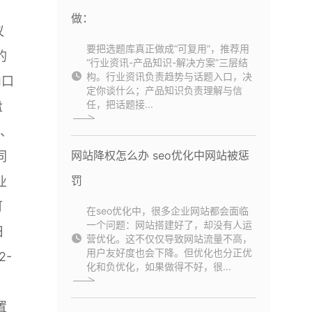
做：
议
要把选题库真正做成“可复用”，推荐用
的
“行业资讯-产品知识-解决方案”三层结
构。行业资讯负责趋势与话题入口，决
I口
定你谈什么；产品知识负责理解与信
任，把话题接...
盘
案、
网站降权怎么办 seo优化中网站被惩
同
罚
业
可
在seo优化中，很多企业网站都会面临
一个问题：网站搭建好了，却没有人运
日
营优化。这不仅仅导致网站流量不高，
用户友好度也会下降。但优化也分正优
2-
化和负优化，如果做得不好，很...
置