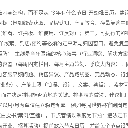
内容结构，而不是从“今年有什么节日”开始堆日历。建
目标（例如线索获取、品牌认知、产品教育、存量复购中
谁看、谁拍板、谁使用、谁反对）；第三，可执行的KP
单线索、到店/预约等必须约定来源与归因窗口，避免复
矩阵”：主线是全年围绕的核心叙事（行业洞察、解决方
的容器（每周固定栏目、每月主题策划、季度大内容）。
自客服高频问题、销售异议、产品路线图、竞品动态、行
/业务）、产能上限（拍摄、设计、文案、剪辑）、素材
，而是决定排期能否落地的关键。排期表的做法，建议把
容以周/月为单位建立稳定频率：例如每周
世界杯官网
固定
（白皮书/案例/直播）。节点营销以季度为节拍：把法定节
店开业、招募活动）提前放入节点日历，并给每个节点设