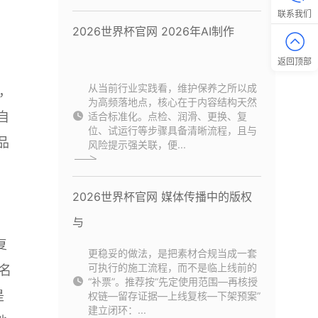
联系我们
2026世界杯官网 2026年AI制作
：
返回顶部
从当前行业实践看，维护保养之所以成
，
为高频落地点，核心在于内容结构天然
自
适合标准化。点检、润滑、更换、复
位、试运行等步骤具备清晰流程，且与
品
风险提示强关联，便...
2026世界杯官网 媒体传播中的版权
与
复
更稳妥的做法，是把素材合规当成一套
可执行的施工流程，而不是临上线前的
名
“补票”。推荐按“先定使用范围—再核授
是
权链—留存证据—上线复核—下架预案”
建立闭环：...