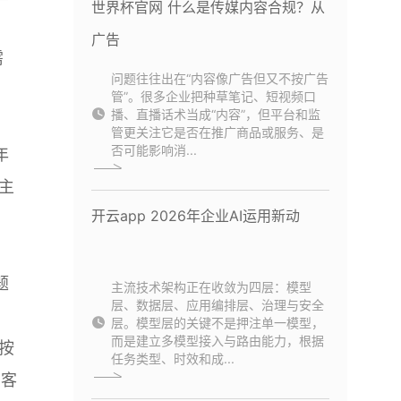
世界杯官网 什么是传媒内容合规？从
；
广告
需
问题往往出在“内容像广告但又不按广告
管”。很多企业把种草笔记、短视频口
播、直播话术当成“内容”，但平台和监
。
管更关注它是否在推广商品或服务、是
否可能影响消...
年
主
开云app 2026年企业AI运用新动
题
主流技术架构正在收敛为四层：模型
层、数据层、应用编排层、治理与安全
层。模型层的关键不是押注单一模型，
而是建立多模型接入与路由能力，根据
按
任务类型、时效和成...
：客