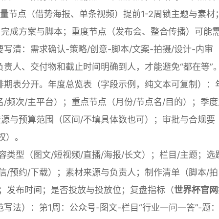
轻量节点（借势海报、单条视频）提前1-2周锁主题与素材
周完成方案与脚本；重度节点（发布会、整合传播）可能
清：需求确认-策略/创意-脚本/文案-拍摄/设计-内审
的负责人、交付物和截止时间明确到人，才能避免“都在等”
排期表分开。年度总览表（字段示例，纯文本可复制）：
/频次/主平台）；重点节点（月份/节点名/目的）；季度
资源与预算范围（区间/不填具体数也可）；审批与合规要
权）。
类型（图文/短视频/直播/海报/长文）；栏目/主题；选
信/预约/下载）；素材来源与负责人；制作清单（脚本/拍
时间；发布时间；是否投放与投放位；复盘指标（
世界杯官网
法）：第1周：公众号-图文-栏目“行业一问一答”-题