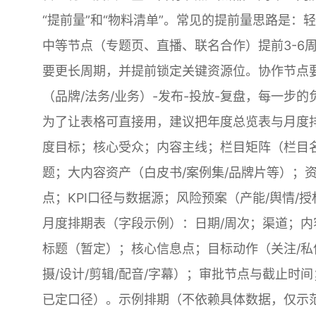
“提前量”和“物料清单”。常见的提前量思路是：
中等节点（专题页、直播、联名合作）提前3-6
要更长周期，并提前锁定关键资源位。协作节点要写
（品牌/法务/业务）-发布-投放-复盘，每一步
为了让表格可直接用，建议把年度总览表与月度
度目标；核心受众；内容主线；栏目矩阵（栏目名
题；大内容资产（白皮书/案例集/品牌片等）；
点；KPI口径与数据源；风险预案（产能/舆情/授
月度排期表（字段示例）：日期/周次；渠道；内容
标题（暂定）；核心信息点；目标动作（关注/私
摄/设计/剪辑/配音/字幕）；审批节点与截止
已定口径）。示例排期（不依赖具体数据，仅示范写