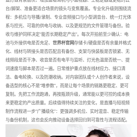
台/脚架、准备更适合场景的镜头与变焦覆盖。专业化升级则围绕流
程：多机位与导播/录制、专业音频接口与小型调音台、统一灯光体
系与控光、可靠的供电与收纳、以及更规范的文件管理与备份。验
收与维护同样决定“能否长期稳定产出”。每次开拍前至少确认：电
池与外接供电是否充足、
世界杯官网
存储卡/硬盘是否有余量并格式
化、线材与转接头是否匹配且有备份、支架与快装板是否锁紧、无
线频段是否干净、收音是否有电平与监听、灯光色温是否统一、提
词速度与脚本是否过一遍。日常维护重点放在线材应力、接口清
洁、备电轮换、以及防潮收纳。对内容团队或个人创作者来说，设
备选型的核心不是“堆参数”，而是让每个场景的链路更稳定、更可
复制。先把工作流跑通，再按瓶颈升级，通常能以更可控的成本换
来更稳定的产出质量。后续值得持续关注的变化，是直播与短视频
制作流程进一步“广播级化”：更强调多机位、实时混音、稳定传输
与备份机制，这也会反向推动设备选择回归到可靠性与流程适配。