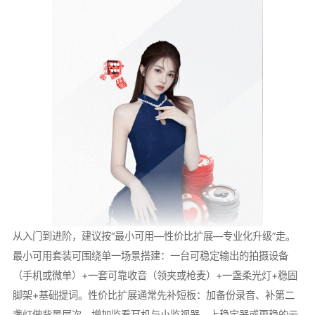
从入门到进阶，建议按“最小可用—性价比扩展—专业化升级”走。
最小可用套装可围绕单一场景搭建：一台可稳定输出的拍摄设备
（手机或微单）+一套可靠收音（领夹或枪麦）+一盏柔光灯+稳固
脚架+基础提词。性价比扩展通常先补短板：加备份录音、补第二
盏灯做背景层次、增加监看耳机与小监视器、上稳定器或更稳的云