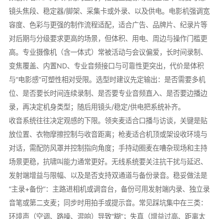
镜头焦段、稳定器/脚架、采集卡或外录、以及供电。电影机强调宽
容度、色彩与更强的制作流程适配，适合广告、品牌片、纪录片等
对后期与分级要求更高的场景，但体积、用电、周边与操作门槛更
高。专业摄像机（含一体式）常被活动与会议偏爱，长时间录制、
变焦覆盖、内置ND、专业音频接口与可靠性更突出，代价是体积
与“电影感”可塑性相对受限。选型时建议先定输出：是否需要多机
位、是否要长时间连续录制、是否要专业音频直入、是否要边播边
录，再决定机身类型；随后用镜头/稳定/供电把系统补齐。
收音系统往往决定观感的下限。领夹麦适合口播与访谈，关键是贴
放位置、衣物摩擦控制与收音距离；枪麦适合机顶或架设收环境与
对话，需配防风罩并控制指向角度；手持动圈麦在嘈杂现场和主持
场景更稳，抗啸叫能力通常更好。无线系统要关注抗干扰与延迟、
发射端增益与限幅、以及是否支持双通道与备份录音。稳妥做法是
“主录+备份”：主路进相机或调音台，备份可用发射端内录、独立录
音笔或第二支麦；同步时用拍手或提示音。常见踩坑集中在三类：
环境声（空调、路噪、混响）导致“糊”；失真（增益过高、距离太