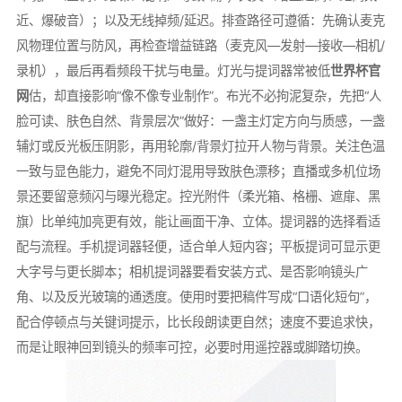
近、爆破音）；以及无线掉频/延迟。排查路径可遵循：先确认麦克
风物理位置与防风，再检查增益链路（麦克风—发射—接收—相机/
录机），最后再看频段干扰与电量。灯光与提词器常被低
世界杯官
网
估，却直接影响“像不像专业制作”。布光不必拘泥复杂，先把“人
脸可读、肤色自然、背景层次”做好：一盏主灯定方向与质感，一盏
辅灯或反光板压阴影，再用轮廓/背景灯拉开人物与背景。关注色温
一致与显色能力，避免不同灯混用导致肤色漂移；直播或多机位场
景还要留意频闪与曝光稳定。控光附件（柔光箱、格栅、遮扉、黑
旗）比单纯加亮更有效，能让画面干净、立体。提词器的选择看适
配与流程。手机提词器轻便，适合单人短内容；平板提词可显示更
大字号与更长脚本；相机提词器要看安装方式、是否影响镜头广
角、以及反光玻璃的通透度。使用时要把稿件写成“口语化短句”，
配合停顿点与关键词提示，比长段朗读更自然；速度不要追求快，
而是让眼神回到镜头的频率可控，必要时用遥控器或脚踏切换。