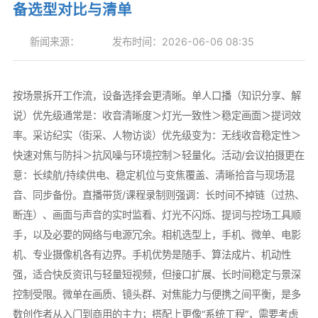
备选型对比与清单
新闻来源：
发布时间：2026-06-06 08:35
按场景拆开工作流，设备选择会更清晰。单人口播（知识分享、解
说）优先级通常是：收音清晰度＞灯光一致性＞稳定画面＞提词效
率。采访纪实（街采、人物访谈）优先级变为：无线收音稳定性＞
快速对焦与防抖＞抗风噪与环境控制＞轻量化。活动/会议拍摄更在
意：长续航/持续供电、稳定机位与变焦覆盖、清晰拾音与现场混
音、同步备份。直播带货/课程录制则强调：长时间不掉链（过热、
断连）、画面与声音的实时监看、灯光不闪烁、提词与控场工具顺
手，以及必要的网络与电源冗余。相机选型上，手机、微单、电影
机、专业摄像机各有边界。手机优势是随手、算法成片、机动性
强，适合快反资讯与轻量短视频，但接口扩展、长时间稳定与景深
控制受限。微单在画质、镜头群、对焦能力与便携之间平衡，是多
数创作者从入门到商用的主力；搭配上更像“系统工程”，需要考虑