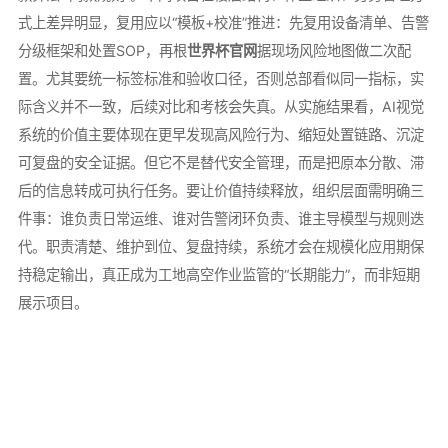
式上差异明显，复用应以“模板+校准”推进：先复用设备清单、告警
分级框架和处置SOP，再根
世界杯官网
据现场风险地图做二次配
置。尤其要统一标签标准和验收口径，否则总部看似同一指标，实
际含义并不一致，后续对比和考核会失真。从实施结果看，AI视觉
系统的价值主要体现在更早发现高风险行为、缩短处置链路、沉淀
可复盘的安全证据。但它不是替代安全管理，而是把原本分散、滞
后的信息转成可执行任务。要让价值持续释放，组织层面需明确三
件事：谁负责日常运维、谁对告警闭环负责、谁主导模型与规则迭
代。职责清楚、维护到位、复盘持续，系统才会在规模化应用期保
持稳定输出，真正成为工地高空作业监管的“长期能力”，而非短期
展示项目。