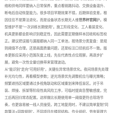
络和供电同样要纳入日常保养，重点看链路抖动、交换设备温升、
断电后自动恢复能力。很多项目早期效果不错，后期体验变差，根
因往往不是算法退化，而是设备状态长期无人维
世界杯官网
护。模
型维护不是“一次训练长期使用”。施工阶段变化、工人着装变化、
机具更新都会影响识别稳定性，因此需要定期做样本回收和标签校
正。建议把误报与漏报都纳入同一工单池，按场景分类复盘：是规
则阈值不合理，还是画面质量问题，还是标注口径前后不一致。版
本更新应采用小范围灰度上线，先在代表性点位观察，再逐步扩
展，避免一次性全量切换带来管理波动。
从“能识别”走向“可用好用”，关键在异常场景优化。夜间场景先处理
补光均匀性，再看模型参数；逆光场景优先调整机位与曝光策略；
频繁遮挡区域要通过多视角联动和区域重划来降低盲区。对于吊
装、焊接、拆架等阶段性高风险工序，可临时提高告警敏感度，完
工后再回归常态配置。这样做比长期使用单一阈值更符合现场节
奏，也更容易被一线人员接受。跨工地复用时，不建议简单复制“同
款算法+同款规则”。不同项目在楼层结构、作业组织、劳务管理方