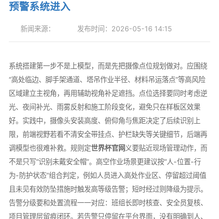
预警系统进入
新闻来源：
发布时间：2026-05-16 14:15
系统搭建第一步不是上模型，而是先把摄像点位规划做对。应围绕
“高处临边、脚手架通道、塔吊作业半径、材料吊运落点”等高风险
区域建立主视角，再用辅助视角补足遮挡。点位选择要同时考虑逆
光、夜间补光、雨雾反射和施工阶段变化，避免只在样板区效果
好。实践中，摄像头安装高度、俯仰角与焦距决定了后续识别上
限，前端视野若看不清安全带挂点、护栏缺失等关键细节，后端再
调模型也很难补救。规则定
世界杯官网
义要贴近现场管理动作，而
不是只写“识别未戴安全帽”。高空作业场景更建议按“人-位置-行
为-防护状态”组合判定，例如人员进入高处作业区、停留超过阈值
且未见有效防坠措施时触发高等级告警；短时经过则降级为提示。
告警分级要和处置流程一一对应：班组长即时核查、安全员复核、
项目管理层留痕闭环。若告警只停留在平台界面，没有明确到人、