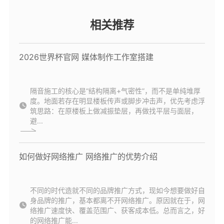
相关推荐
2026世界杯官网 媒体制作工作室搭建
隔音施工的核心是“结构隔离+气密性”，而不是单纯堆厚
度。地面若存在明显楼板传声或脚步冲击声，优先考虑浮
筑思路：在原楼板上做减振垫层，再做找平层与面层，
避...
如何做好网络推广 网络推广的优势介绍
不同的时代造就不同的品牌推广方式，现如今想要做好自
身品牌的推广，基本都离不开网络推广。原因就在于，网
络推广速度快、覆盖范围广、获客成本低。总而言之，好
的网络推广能...