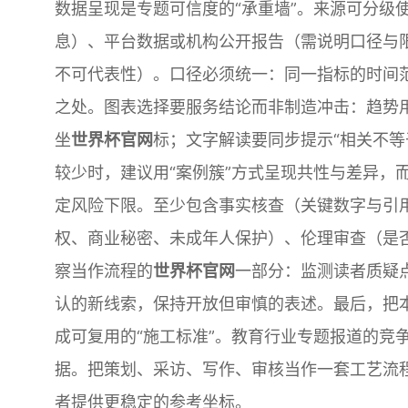
数据呈现是专题可信度的“承重墙”。来源可分级
息）、平台数据或机构公开报告（需说明口径与
不可代表性）。口径必须统一：同一指标的时间
之处。图表选择要服务结论而非制造冲击：趋势
坐
世界杯官网
标；文字解读要同步提示“相关不等
较少时，建议用“案例簇”方式呈现共性与差异，
定风险下限。至少包含事实核查（关键数字与引
权、商业秘密、未成年人保护）、伦理审查（是
察当作流程的
世界杯官网
一部分：监测读者质疑
认的新线索，保持开放但审慎的表述。最后，把
成可复用的“施工标准”。教育行业专题报道的竞
据。把策划、采访、写作、审核当作一套工艺流
者提供更稳定的参考坐标。