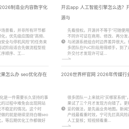
2026制造业内容数字化
开云app 人工智能引擎怎么选？
源与
养场景看，并非所有环节都
先看授权。开源并不等于“可随便用
频化，优先级应围绕“高频、
不同许可证在商用、修改、再分发
响安全与停机风险”的任务来
与闭源系统组合时边界差异很大。
调试阶段适合先做流程型视
多团队在PoC阶段用得顺手，到了
序顺序、工...
外交付才发现许可证...
效果怎么办 seo优化存在
2026世界杯官网 2026年传媒行
优化是一件需要长久坚持的事
很多团队一上来就问“买哪家系统”
化的过程中难免会出现网站
果试了三个月才发现方向错了。更
伏不稳定的情况。这个时
妥的做法，是先画业务地图。新闻
做的就是继续坚持白帽seo
产线最看重时效，宁可先拦高风险
化，等后期优化工作都做好
人工复核；短视频看重...