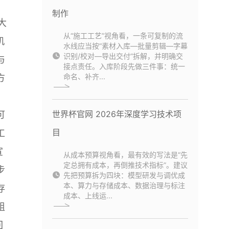
制作
大
从“施工工艺”视角看，一条可复制的流
机
水线应当按“素材入库—批量剪辑—字幕
识别/校对—导出交付”拆解，并明确交
与
接点责任。入库阶段先做三件事：统一
命名、补齐...
方
。
世界杯官网 2026年深度学习技术项
可
目
工
宣
从成本预算视角看，最有效的写法是“先
定总拥有成本，再倒推技术指标”。建议
步
先把预算拆为四块：模型研发与调优成
本、算力与存储成本、数据治理与标注
存
成本、上线运...
组
回