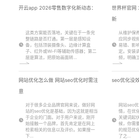
开云app 2026零售数字化新动态：
世界杯官网 
新
这类方案能否落地，关键在于一条完
从维护保
整链路是否打通。第一层是感知设
应同步视
备，包括顶装摄像头、边缘计算盒
易错、影
子、红外或Wi-Fi等辅助传感器；第二
定。安装
层是算法，把原始画面转...
频，明确工
网站优化怎么做 网站seo优化时需注
seo优化没
意
对于很多企业品牌官网来说，做好网
网站seo
站的seo优化是基础，因为这就是相当
情，在优
于企业的门面。对于用户来说，刚开
关键词起
始接触一个品牌，首先肯定是在网上
候，你需要
检索相关的信息以及评价。如果搜一
的规范优
下...
了之...