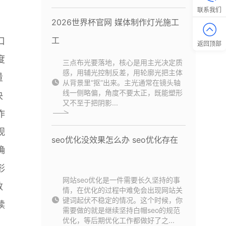
联系我们
2026世界杯官网 媒体制作灯光施工
、
工
口
返回顶部
度
三点布光要落地，核心是用主光决定质
感，用辅光控制反差，用轮廓光把主体
量
从背景里“抠”出来。主光通常在镜头轴
线一侧略偏，角度不要太正，既能塑形
决
又不至于把阴影...
作
观
seo优化没效果怎么办 seo优化存在
确
形
网站seo优化是一件需要长久坚持的事
数
情，在优化的过程中难免会出现网站关
键词起伏不稳定的情况。这个时候，你
读
需要做的就是继续坚持白帽seo的规范
优化，等后期优化工作都做好了之...