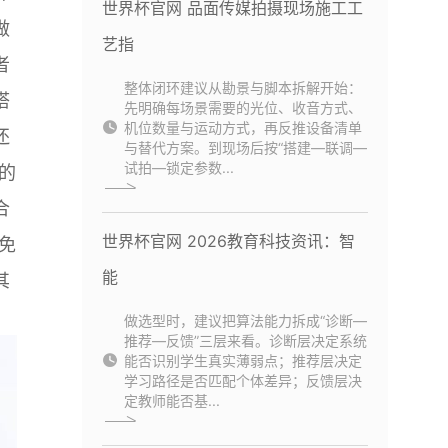
世界杯官网 品面传媒拍摄现场施工工
做
艺指
者
整体闭环建议从勘景与脚本拆解开始：
搭
先明确每场景需要的光位、收音方式、
机位数量与运动方式，再反推设备清单
还
与替代方案。到现场后按“搭建—联调—
试拍—锁定参数...
的
合
世界杯官网 2026教育科技资讯：智
免
能
其
做选型时，建议把算法能力拆成“诊断—
推荐—反馈”三层来看。诊断层决定系统
能否识别学生真实薄弱点；推荐层决定
学习路径是否匹配个体差异；反馈层决
定教师能否基...