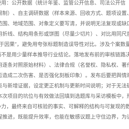
使用：公开数据（统计年鉴、监管公开信息、司法公开信
限制）、自主调研数据（样本来源、回收方式、题项设置
范围、地域范围、对象定义要写清，并说明无法复现或缺
用折线、结构用条形或饼图（尽量少切片）、对比用同尺
于因果”，避免用夸张标题制造误导性对比。涉及个案数
而不是用少量样本推导行业结论。落地发布前的审核链路
用逐条对照原始材料）、法律合规（名誉权、隐私权、著
否造成二次伤害、是否强化刻板印象）。发布后要把舆情
点与新增证据，设定更正机制与更新时间说明；对于无法
本次项目的坑位与有效做法回填到选题库与采访模板中，
争力，最终来自可核验的事实、可解释的结构与可复现的
程推进，既能提升效率，也能在敏感议题上守住边界，为