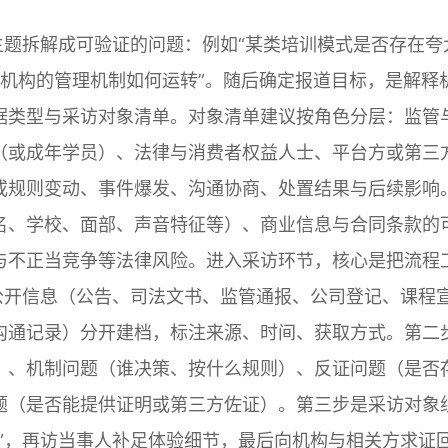
主题拆解成可验证的问题：例如“某类培训模式是否存在夸
校或机构的管理机制如何运转”。随后确定报道目标，是解释
据类型与采访对象清单。对象清单建议按角色分层：监管
（或成年学员）、法律与消费者权益人士、平台方或第三
或规则变动、事件爆发、沟通协商、处置结果与后续影响
名、学校、面部、声音特征等）、商业信息与合同条款的
与不正当竞争等法律风险。进入采访环节，核心是把流程
公开信息（公告、司法文书、监管通报、公司登记、课程
沟通记录）分开建档，标注来源、时间、获取方式。第二
）、机制问题（谁决策、按什么规则）、反证问题（是否
题（是否能提供证明或第三方佐证）。第三步是采访对象
”，再访当事人补足体验细节，最后向机构与相关方求证