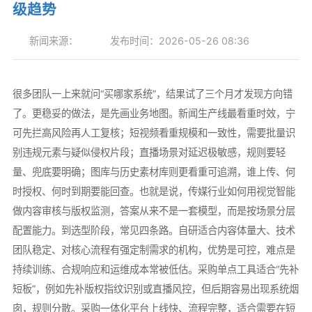
级趋势
新闻来源：
发布时间：2026-05-26 08:36
很多团队一上来就问“买哪家系统”，结果试了三个月才发现方向错
了。更稳妥的做法，是先画业务地图。新闻生产线最看重时效，宁
可先拦高风险再人工复核；短视频看重规模和一致性，需要批量识
别违规元素与疑似侵权片段；直播场景对延迟极敏感，规则要轻
量、兜底要明确；图库与历史素材库则更看重可追溯，谁上传、何
时授权、何时到期要能回查。也就是说，传媒行业如何用视觉智能
做内容审核与版权监测，答案从来不是一套模型，而是按场景分层
配置能力。到选型阶段，常见四条路。自研适合内容体量大、技术
团队稳定、对核心流程有强定制需求的机构，优势是可控，难点是
持续训练、合规响应和运维成本常被低估。采购单点工具适合“先补
短板”，例如先补版权指纹识别或直播风控，但后期容易出现系统烟
囱，规则分散。采购一体化平台上线快、流程完整，适合需要在短