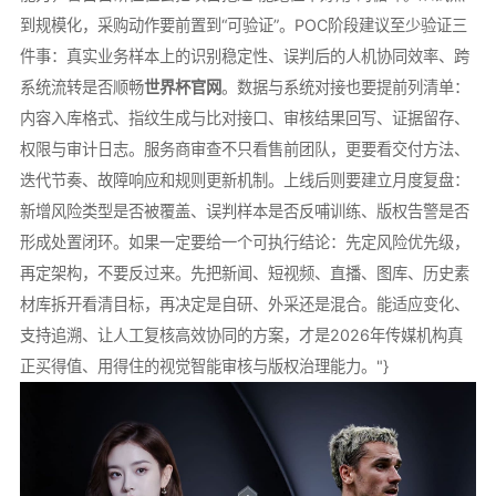
到规模化，采购动作要前置到“可验证”。POC阶段建议至少验证三
件事：真实业务样本上的识别稳定性、误判后的人机协同效率、跨
系统流转是否顺畅
世界杯官网
。数据与系统对接也要提前列清单：
内容入库格式、指纹生成与比对接口、审核结果回写、证据留存、
权限与审计日志。服务商审查不只看售前团队，更要看交付方法、
迭代节奏、故障响应和规则更新机制。上线后则要建立月度复盘：
新增风险类型是否被覆盖、误判样本是否反哺训练、版权告警是否
形成处置闭环。如果一定要给一个可执行结论：先定风险优先级，
再定架构，不要反过来。先把新闻、短视频、直播、图库、历史素
材库拆开看清目标，再决定是自研、外采还是混合。能适应变化、
支持追溯、让人工复核高效协同的方案，才是2026年传媒机构真
正买得值、用得住的视觉智能审核与版权治理能力。"}