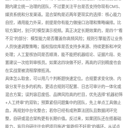
期内建立统一治理的团队，不过要关注平台是否支持你现有CMS、
媒资系统和分发渠道。混合架构是近两年更现实的选择：核心能力
自控，通用能力外采，前提是你有能力做接口治理和策略编排。比
较方案时，别只盯模型演示视频。真正决定长期效果的，是四个“看
不见”的部分：模型能力是否覆盖你高频风险；规则引擎能否让业务
人员快速调整策略；版权指纹库是否支持多来源、持续更新和冲突
处理；人工复核协同是否顺滑，能不能把机器结论、证据片段、处
置建议一次给到审核员。如果这四块做不好，再高的识别精度也会
在实战里被流程摩擦抵消。
具体怎么取舍，可以用几个判断题快速定位。合规要求变化快、内
容分发平台多的机构，更适合规则可配置、日志可审计的一体化或
混合方案；误判容忍度低、品牌风险高的栏目，优先选择“机器初筛
+人工终审”的双轨；预算紧但问题集中的团队，先上单点工具做止
血，再规划中台化整合；若你已经有成熟算法团队且数据闭环完
整，自研或混合架构更有长期价值。反过来，如果团队还在搭基础
能力，盲目自研往往会把项目拖进“能跑但不好用”的循环。从试点