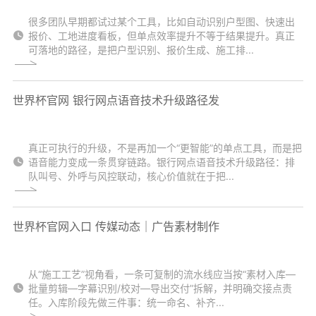
很多团队早期都试过某个工具，比如自动识别户型图、快速出
报价、工地进度看板，但单点效率提升不等于结果提升。真正
可落地的路径，是把户型识别、报价生成、施工排...
世界杯官网 银行网点语音技术升级路径发
真正可执行的升级，不是再加一个“更智能”的单点工具，而是把
语音能力变成一条贯穿链路。银行网点语音技术升级路径：排
队叫号、外呼与风控联动，核心价值就在于把...
世界杯官网入口 传媒动态｜广告素材制作
从“施工工艺”视角看，一条可复制的流水线应当按“素材入库—
批量剪辑—字幕识别/校对—导出交付”拆解，并明确交接点责
任。入库阶段先做三件事：统一命名、补齐...