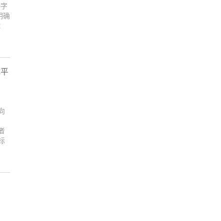
—字
明确
：
体平
向
者
标