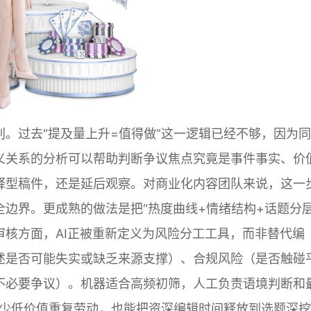
。过去“提及量上升=值得做”这一逻辑已经不够，因为
义关系的分析可以帮助判断争议焦点究竟是事件事实、价
释型稿件，还是延后观察。对商业化内容团队来说，这一
边界。更成熟的做法是把“热度曲线+情绪结构+话题分层
核方面，AI正被重新定义为风险分工工具，而非替代编
述是否可能失实或缺乏来源支撑）、合规风险（是否触碰
不必要争议）。机器适合高频初筛，人工负责语境判断和
减少低价值重复劳动，也能把资深编辑时间释放到选题深