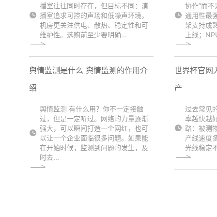
播室往往同时存在，但目标不同：演
协作”而不
播室追求可控的声场和低噪声环境，
通用性最
机房更关注供电、散热、稳定性和可
架支持成
维护性。选购前至少要明确...
上线；NPU.
舆情监测是什么 舆情监测的作用介
世界杯官网入
绍
产
舆情监测 有什么用？你不一定接触
过去常见
过，但是一定听过。网络的力量逐渐
率越快越
强大，可以瞬间打造一个网红，也可
路：被测
以让一个企业面临很多问题。如果能
产线速度
在开始时候，监测到问题的发生，及
光线稳定不
时去...