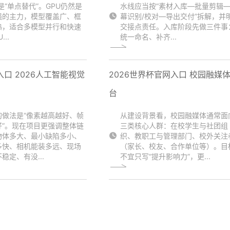
是“单点替代”。GPU仍然是
水线应当按“素材入库—批量剪辑
强的主力，模型覆盖广、框
幕识别/校对—导出交付”拆解，并
熟，适合多模型并行和快速
交接点责任。入库阶段先做三件事
..
统一命名、补齐...
口 2026人工智能视觉
2026世界杯官网入口 校园融媒
台
的做法是“像素越高越好、帧
从建设背景看，校园融媒体通常面
好”。现在项目更强调整体链
三类核心人群：在校学生与社团组
物体多大、最小缺陷多小、
织、教职工与管理部门、校外关注
多快、相机能装多远、现场
（家长、校友、合作单位等）。目
稳定、有没...
不宜只写“提升影响力”，更...