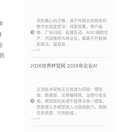
风险重心的迁移，源于传媒业务链条的
样
数字化程度更深：线索收集、用户画
像、广告归因、直播互动、AIGC辅助生
持
产、内容推荐与商业化，都离不开数据
和算法。最容易...
在
员
2026世界杯官网 2026年企业AI
主流技术架构正在收敛为四层：模型
层、数据层、应用编排层、治理与安全
层。模型层的关键不是押注单一模型，
而是建立多模型接入与路由能力，根据
任务类型、时效和成...