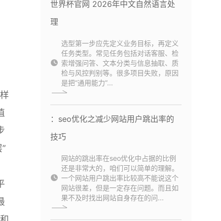
世界杯官网 2026年中文自然语言处
理
选型第一步应先定义业务目标，再定义
任务类型。常见任务包括对话客服、检
索增强问答、文本分类与信息抽取、质
检与风控判别等。很多项目失败，原因
是把“通用能力”...
同样
值
：seo优化之减少网站用户跳出率的
步
技巧
”
网站的跳出率在seo优化中占据的比例
还是非常大的，咱们可以简单的理解。
一个网站用户跳出率比较高不能说这个
平
网站很差，但是一定存在问题。而且如
果不及时找出网站自身存在的问...
最
挖和