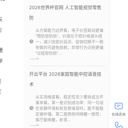
2026世界杯官网 人工智能视觉零售
防
采
的
从方案能力边界看，电子价签联动更偏
“预防型防损”，价值在于把价格源头统
一，减少因变价延迟、促销切换不一致
导致的可避免损耗；异常行为识别更偏
世
“过程型防损”...
单
。
开云平台 2026家庭智能中控语音技
是
术
定
从实测维度看，稳定性至少要拆成五件
事来看。第一是识别成功率：同一句话
在安静环境和有背景噪音时，能不能稳
定被听懂。第二是跨房间唤醒一致性：
在线咨询
客厅能唤醒，卧室...