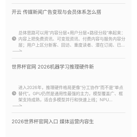
开云 传媒新闻广告变现与会员体系怎么搭
总体思路可以用“内容分层+用户分层+路径分段”串起来：
内容上把免费资讯、可变现资讯、付费内容与服务内容分
层；用户上区分新客、回访、重度读者、潜在订阅、已...
世界杯官网 2026机器学习推理硬件新
进入2026年，推理硬件格局更像“分工协作”而不是“单点
替代”。GPU仍然是通用性最强的主力，模型覆盖广、框
架支持成熟，适合多模型并行和快速上线；NPU...
2026世界杯官网入口 媒体运营内容生