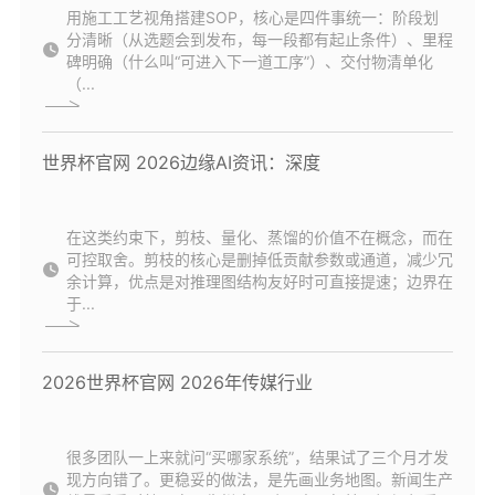
用施工工艺视角搭建SOP，核心是四件事统一：阶段划
分清晰（从选题会到发布，每一段都有起止条件）、里程
碑明确（什么叫“可进入下一道工序”）、交付物清单化
（...
世界杯官网 2026边缘AI资讯：深度
在这类约束下，剪枝、量化、蒸馏的价值不在概念，而在
可控取舍。剪枝的核心是删掉低贡献参数或通道，减少冗
余计算，优点是对推理图结构友好时可直接提速；边界在
于...
2026世界杯官网 2026年传媒行业
很多团队一上来就问“买哪家系统”，结果试了三个月才发
现方向错了。更稳妥的做法，是先画业务地图。新闻生产