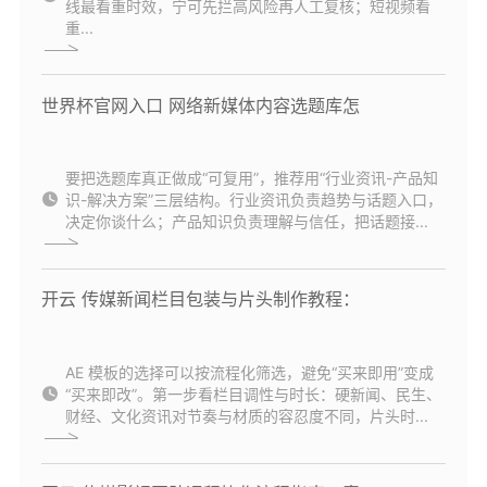
线最看重时效，宁可先拦高风险再人工复核；短视频看
重...
世界杯官网入口 网络新媒体内容选题库怎
要把选题库真正做成“可复用”，推荐用“行业资讯-产品知
识-解决方案”三层结构。行业资讯负责趋势与话题入口，
决定你谈什么；产品知识负责理解与信任，把话题接...
开云 传媒新闻栏目包装与片头制作教程：
AE 模板的选择可以按流程化筛选，避免“买来即用”变成
“买来即改”。第一步看栏目调性与时长：硬新闻、民生、
财经、文化资讯对节奏与材质的容忍度不同，片头时...