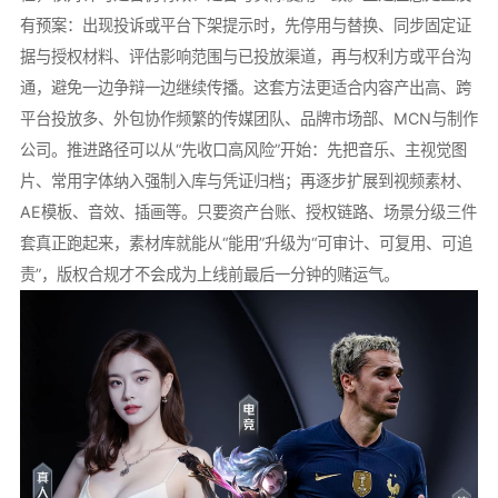
有预案：出现投诉或平台下架提示时，先停用与替换、同步固定证
据与授权材料、评估影响范围与已投放渠道，再与权利方或平台沟
通，避免一边争辩一边继续传播。这套方法更适合内容产出高、跨
平台投放多、外包协作频繁的传媒团队、品牌市场部、MCN与制作
公司。推进路径可以从“先收口高风险”开始：先把音乐、主视觉图
片、常用字体纳入强制入库与凭证归档；再逐步扩展到视频素材、
AE模板、音效、插画等。只要资产台账、授权链路、场景分级三件
套真正跑起来，素材库就能从“能用”升级为“可审计、可复用、可追
责”，版权合规才不会成为上线前最后一分钟的赌运气。