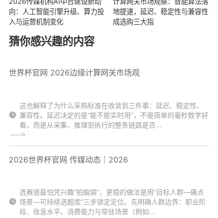
2026传媒机构AI中台建设新动
计算网关市场观察：智能算法落
向：人工智能引擎升级、算力投
地提速，延迟、稳定性与兼容性
入与运营机制变化
成选购三大指
猜你感兴趣的内容
世界杯官网 2026边缘计算网关市场观
这也解释了为什么采购标准在收敛到三件事：延迟、稳定性、
兼容性。延迟决定的是“能不能实时用”，不是简单的毫秒数字好
看，而是从采集、推理到执行的整条链路是否...
2026世界杯官网 传媒动态｜2026
选赛道最怕凭兴趣“拍脑袋”，更稳的做法是用“目标人群—痛点
场景—可持续选题库”三步锁定定位。先明确人群边界：职业阶
段、信息水平、消费能力与常驻场景（例如...