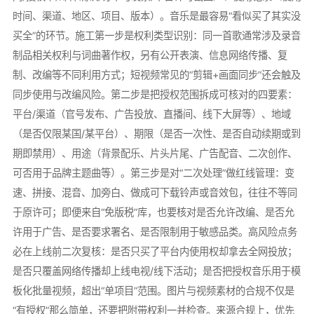
时间、渠道、地区、项目、版本）。音乐是最容易“看似买了其实没
买全”的环节。施工第一步是权利类型识别：同一首歌通常涉及录音
制品相关权利与词曲著作权，另有公开表演、信息网络传播、复
制、改编等不同利用方式；短视频常见的“剪辑+画面同步”还会触及
同步使用与改编风险。第二步是把授权范围拆成可核对的四要素：
平台/渠道（官号发布、广告投放、直播间、线下大屏等）、地域
（是否仅限某国/某平台）、期限（是否一次性、是否自动续期或到
期即禁用）、用途（背景配乐、片头片尾、广告配音、二次创作、
可否用于品牌主题曲等）。第三步是对“二次处理”做红线管理：变
速、拼接、混音、加旁白、做成可下载铃声或音效包，往往不等同
于原许可；即便来自“免版税”库，也要核对是否允许改编、是否允
许用于广告、是否要求署名、是否限制用于敏感品类。高风险点务
必在上线前二次复核：是否只买了平台内使用权却拿去全网投放；
是否只覆盖网络传播却上线电视/线下活动；是否把授权音乐用于模
板化批量视频，超出“单项目”范围。图片与视频素材的合规不仅是
“有授权”那么简单，还要把附带权利一并检查。来源合规上，优先