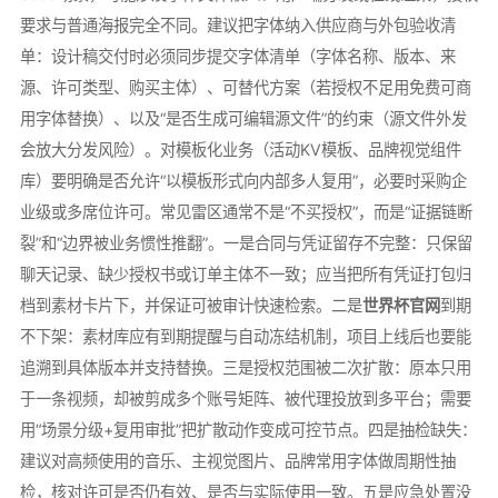
要求与普通海报完全不同。建议把字体纳入供应商与外包验收清
单：设计稿交付时必须同步提交字体清单（字体名称、版本、来
源、许可类型、购买主体）、可替代方案（若授权不足用免费可商
用字体替换）、以及“是否生成可编辑源文件”的约束（源文件外发
会放大分发风险）。对模板化业务（活动KV模板、品牌视觉组件
库）要明确是否允许“以模板形式向内部多人复用”，必要时采购企
业级或多席位许可。常见雷区通常不是“不买授权”，而是“证据链断
裂”和“边界被业务惯性推翻”。一是合同与凭证留存不完整：只保留
聊天记录、缺少授权书或订单主体不一致；应当把所有凭证打包归
档到素材卡片下，并保证可被审计快速检索。二是
世界杯官网
到期
不下架：素材库应有到期提醒与自动冻结机制，项目上线后也要能
追溯到具体版本并支持替换。三是授权范围被二次扩散：原本只用
于一条视频，却被剪成多个账号矩阵、被代理投放到多平台；需要
用“场景分级+复用审批”把扩散动作变成可控节点。四是抽检缺失：
建议对高频使用的音乐、主视觉图片、品牌常用字体做周期性抽
检，核对许可是否仍有效、是否与实际使用一致。五是应急处置没