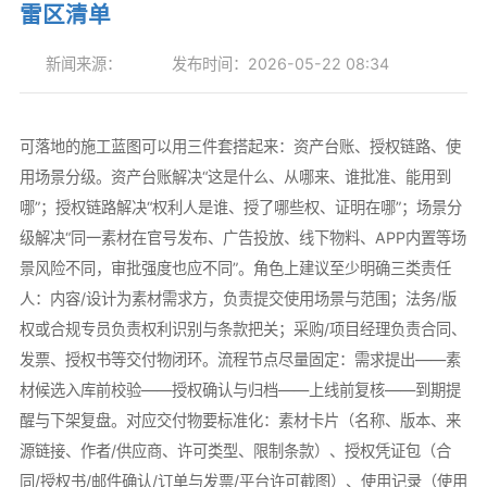
雷区清单
新闻来源：
发布时间：2026-05-22 08:34
可落地的施工蓝图可以用三件套搭起来：资产台账、授权链路、使
用场景分级。资产台账解决“这是什么、从哪来、谁批准、能用到
哪”；授权链路解决“权利人是谁、授了哪些权、证明在哪”；场景分
级解决“同一素材在官号发布、广告投放、线下物料、APP内置等场
景风险不同，审批强度也应不同”。角色上建议至少明确三类责任
人：内容/设计为素材需求方，负责提交使用场景与范围；法务/版
权或合规专员负责权利识别与条款把关；采购/项目经理负责合同、
发票、授权书等交付物闭环。流程节点尽量固定：需求提出——素
材候选入库前校验——授权确认与归档——上线前复核——到期提
醒与下架复盘。对应交付物要标准化：素材卡片（名称、版本、来
源链接、作者/供应商、许可类型、限制条款）、授权凭证包（合
同/授权书/邮件确认/订单与发票/平台许可截图）、使用记录（使用