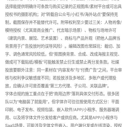
选择能提供明确许可条款与购买记录的正规图库/素材平台或可出具
授权书的摄影机构；对“转载自公众号/小红书/海外站点”要保持克
制，截图保存并不能替代许可。附带权利至少要过三关：人物肖像/
模特授权（尤其是商业推广、代言暗示场景）、物权与场地许可
（建筑内景、展馆、艺术装置）、商标与产品外观（把他人品牌当
背景用于广告投放时的误导风险）。编辑改图也常踩坑：裁切、加
字、调色通常风险较低，但“抠图换背景、合成、改成海报主视觉、
做成可下载贴纸/模板”可能触发禁止衍生或禁止再分发条款。社媒
投放要额外注意：同一素材在“内容发布”与“付费广告”之间，平台审
核与权利争议敏感度不同；若投放涉及多地区、多账户或代理投
放，应确认许可是否覆盖“第三方代理、子公司、关联品牌”。
字体合规的施工重点在于把“商用边界”落到具体交付形态。很多团
队以为“电脑装了就能用”，但字体许可往往按使用方式区分：平面
印刷、电子发布、视频包装、嵌入软件/APP/小程序、服务器端调
用、以及将字体文件分发给客户或供应商。尤其是APP/小程序与
SaaS场景，可能涉及字体文件嵌入、用户端分发或在线渲染，授权